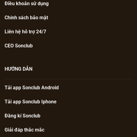
Điều khoản sử dụng
Chính sách bảo mật
Liên hệ hỗ trợ 24/7
CEO Sonclub
HƯỚNG DẪN
Tải app Sonclub Android
Tải app Sonclub Iphone
Đăng kí Sonclub
Giải đáp thắc mắc