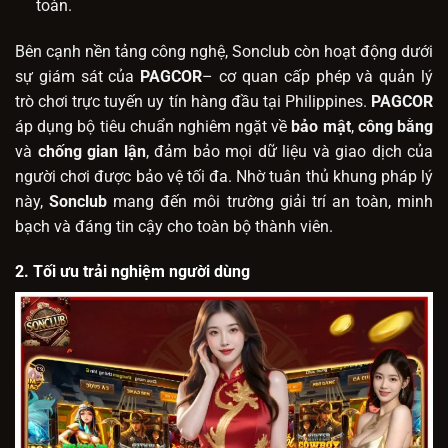
toàn.
Bên cạnh nền tảng công nghệ, Sonclub còn hoạt động dưới
sự giám sát của
PAGCOR
– cơ quan cấp phép và quản lý
trò chơi trực tuyến uy tín hàng đầu tại Philippines.
PAGCOR
áp dụng bộ tiêu chuẩn nghiêm ngặt về
bảo mật
,
công bằng
và
chống gian lận
, đảm bảo mọi dữ liệu và giao dịch của
người chơi được bảo vệ tối đa. Nhờ tuân thủ khung pháp lý
này,
Sonclub
mang đến môi trường giải trí an toàn, minh
bạch và đáng tin cậy cho toàn bộ thành viên.
2. Tối ưu trải nghiệm người dùng