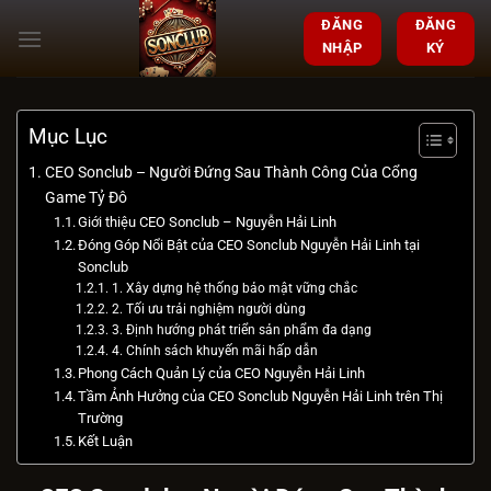
Chuyển
ĐĂNG
ĐĂNG
đến
NHẬP
KÝ
nội
dung
Mục Lục
CEO Sonclub – Người Đứng Sau Thành Công Của Cổng
Game Tỷ Đô
Giới thiệu CEO Sonclub – Nguyễn Hải Linh
Đóng Góp Nổi Bật của CEO Sonclub Nguyễn Hải Linh tại
Sonclub
1. Xây dựng hệ thống bảo mật vững chắc
2. Tối ưu trải nghiệm người dùng
3. Định hướng phát triển sản phẩm đa dạng
4. Chính sách khuyến mãi hấp dẫn
Phong Cách Quản Lý của CEO Nguyễn Hải Linh
Tầm Ảnh Hưởng của CEO Sonclub Nguyễn Hải Linh trên Thị
Trường
Kết Luận