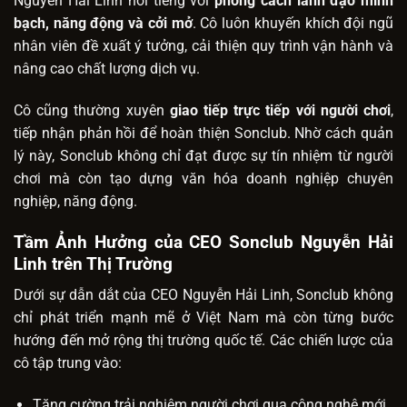
Nguyễn Hải Linh nổi tiếng với
phong cách lãnh đạo minh
bạch, năng động và cởi mở
. Cô luôn khuyến khích đội ngũ
nhân viên đề xuất ý tưởng, cải thiện quy trình vận hành và
nâng cao chất lượng dịch vụ.
Cô cũng thường xuyên
giao tiếp trực tiếp với người chơi
,
tiếp nhận phản hồi để hoàn thiện Sonclub. Nhờ cách quản
lý này, Sonclub không chỉ đạt được sự tín nhiệm từ người
chơi mà còn tạo dựng văn hóa doanh nghiệp chuyên
nghiệp, năng động.
Tầm Ảnh Hưởng của CEO Sonclub Nguyễn Hải
Linh trên Thị Trường
Dưới sự dẫn dắt của CEO Nguyễn Hải Linh, Sonclub không
chỉ phát triển mạnh mẽ ở Việt Nam mà còn từng bước
hướng đến mở rộng thị trường quốc tế. Các chiến lược của
cô tập trung vào:
Tăng cường trải nghiệm người chơi qua công nghệ mới.