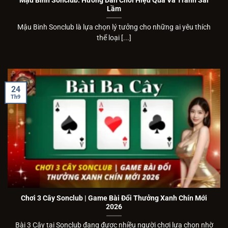
Mậu Binh Sonclub: Hướng Dẫn Chơi Hiệu Quả Và Tránh Sai
Lầm
Mậu Binh Sonclub là lựa chọn lý tưởng cho những ai yêu thích
thể loại [...]
24
Th9
Chơi 3 Cây Sonclub | Game Bài Đổi Thưởng Xanh Chín Mới
2026
Bài 3 Cây tại Sonclub đang được nhiều người chơi lựa chọn nhờ