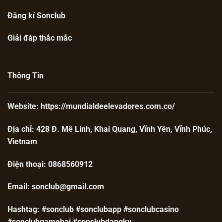
Đăng kí Sonclub
Giải đáp thắc mắc
Thông Tin
Website:
https://mundialdeelevadores.com.co/
Địa chỉ: 428 Đ. Mê Linh, Khai Quang, Vĩnh Yên, Vĩnh Phúc,
Vietnam
Điện thoại: 0868560912
Email:
sonclub@gmail.com
Hashtag:
#sonclub #sonclubapp #sonclubcasino
#sonclubgamebai #sonclubdangky