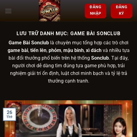
Chuyển
ĐĂNG
ĐĂNG
đến
NHẬP
KÝ
nội
dung
LƯU TRỮ DANH MỤC:
GAME BÀI SONCLUB
Game Bài Sonclub
là chuyên mục tổng hợp các trò chơi
game bài
,
tiến lên
,
phỏm
,
mậu binh
,
xì dách
và nhiều tựa
bài đổi thưởng phổ biến trên hệ thống
Sonclub
. Tại đây,
người chơi dễ dàng tìm đúng tựa game phù hợp, trải
nghiệm giải trí ổn định, luật chơi minh bạch và tỷ lệ trả
thưởng cạnh tranh.
26
Th9