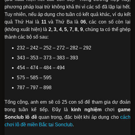
phương pháp loại trừ không khả thi vì các số đã lặp lại hết.
Tuy nhiên, nếu áp dụng cho tuần có kết quả khác, ví dụ kết
quả Thứ Hai là
11
và Thứ Ba là
06
, các con số còn lại
(không xuất hiện) là
2, 3, 4, 5, 7, 8, 9
, chúng ta có thể ghép
thành các bộ số sau:
232 – 242 – 252 – 272 – 282 – 292
343 – 353 – 373 – 383 – 393
454 – 474 – 484 – 494
575 – 585 – 595
787 – 797 – 898
Tổng cộng, anh em sẽ có 25 con số để tham gia dự đoán
trong tuần kế tiếp. Đây là
kinh nghiệm
chơi
game
Sonclub
lô đề
quan trọng, đặc biệt khi áp dụng cho
cách
chơi lô đề miền Bắc tại Sonclub
.