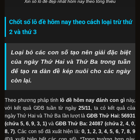
Xin số lô đề đẹp nhất hôm nay theo tổng thiếu
Chốt số lô đề hôm nay theo cách loại trừ thứ
2 và thứ 3
Loại bỏ các con số tạo nên giải đặc biệt
của ngày Thứ Hai và Thứ Ba trong tuần
để tạo ra dàn đề kép nuôi cho các ngày
còn lại.
Theo phương pháp tính
lô đề hôm nay đánh con gì
này,
với kết quả GĐB tuần từ ngày
25/11
, ta có kết quả của
ngày Thứ Hai và Thứ Ba lần lượt là
GĐB Thứ Hai: 56931
(chứa 5, 6, 9, 3, 1)
và
GĐB Thứ Ba: 24087 (chứa 2, 4, 0,
8, 7)
. Các con số đã xuất hiện là:
0, 1, 2, 3, 4, 5, 6, 7, 8, 9
(Đã xuất hiện hết các con số). *Trong trường hợp này,