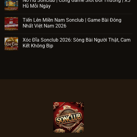
Nổ Hũ Sonclub | Cổng Game Slot Đổi Thưởng | X5
Hũ Mỗi Ngày
Tiến Lên Miền Nam Sonclub | Game Bài Đông
Nhất Việt Nam 2026
Xóc Đĩa Sonclub 2026: Sòng Bài Người Thật, Cam
Kết Không Bịp