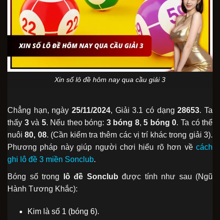
Xin số lô đề hôm nay qua cầu giải 3
Chẳng hạn, ngày
25/11/2024
, Giải 3.1 có dạng
28653
. Ta
thấy
3
và
5
. Nếu theo bóng:
3 bóng 8
,
5 bóng 0
. Ta có thể
nuôi
80, 08
. (Cần kiểm tra thêm các vị trí khác trong giải 3).
Phương pháp này giúp người chơi hiểu rõ hơn về
cách
ghi lô đề 3 miền Sonclub
.
Bóng số trong
lô đề Sonclub
được tính như sau (Ngũ
Hành Tương Khắc):
Kim là số 1 (bóng 6).