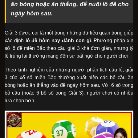
ăn bóng hoặc ăn thẳng, để nuôi lô đề cho
ngày hôm sau.
Giải 3 được coi là một trong những dữ liệu quan trọng giúp
xác định
lô đề hôm nay đánh con gì
. Phương pháp xin
số lô đề miền Bắc theo cầu giải 3 khá đơn giản, nhưng tỷ
lệ trúng lại thường mang đến sự bất ngờ cho người chơi.
Theo kinh nghiệm của những người phân tích cầu lô, giải
3 của xổ số miền Bắc thường xuất hiện các bộ cầu ăn
bóng hoặc ăn thẳng vào đề ngày hôm sau. Với 6 số trong
bộ cầu (hoặc 6 bộ số trong Giải 3), người chơi có nhiều
lựa chọn hơn.