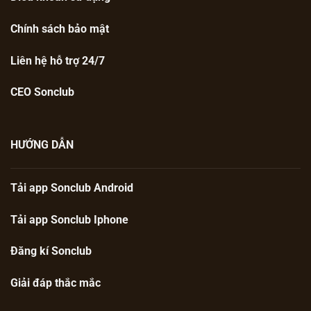
Chính sách bảo mật
Liên hệ hỗ trợ 24/7
CEO Sonclub
HƯỚNG DẪN
Tải app Sonclub Android
Tải app Sonclub Iphone
Đăng kí Sonclub
Giải đáp thắc mắc