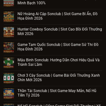
Minh Bạch 100%
Nữ Hoàng Ai Cập Sonclub | Slot Game Bí Ẩn, Đồ
Họa Đỉnh 2026
Hunter Cowboy Sonclub | Slot Cao Bồi Đổi Thưởng
Mới 2026
Game Tam Quốc Sonclub | Slot Game Sử Thi Đồ
Họa Đỉnh 2026
Mậu Binh Sonclub: Hướng Dẫn Chơi Hiệu Quả Và
Tránh Sai Lầm
Chơi 3 Cây Sonclub | Game Bài Đổi Thưởng Xanh
Chín Mới 2026
Thần Tài Sonclub | Slot Game May Mắn, Nổ Hũ
Tiền Tỷ 2026