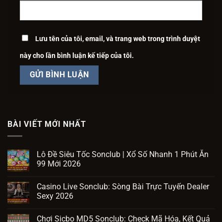
Lưu tên của tôi, email, và trang web trong trình duyệt
này cho lần bình luận kế tiếp của tôi.
BÀI VIẾT MỚI NHẤT
Lô Đề Siêu Tốc Sonclub | Xổ Số Nhanh 1 Phút Ăn
99 Mới 2026
Casino Live Sonclub: Sòng Bài Trực Tuyến Dealer
Sexy 2026
Chơi Sicbo MD5 Sonclub: Check Mã Hóa, Kết Quả