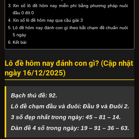
Xin số lô đề hôm nay miễn phí bằng phương pháp nuôi
đầu 0 đít 0
Xin số lô đề hôm nay qua cầu giải 3
Lô đề hôm nay đánh con gì theo bắt chạm đề chuẩn nuôi
5 ngày
Kết bài
Lô đề hôm nay đánh con gì? (Cập nhật
ngày 16/12/2025)
Bạch thủ đề: 92.
Lô đề chạm đầu và đuôi: Đầu 9 và Đuôi 2.
3 số đẹp nhất trong ngày: 45 – 81 – 14.
Dàn đề 4 số trong ngày: 19 – 91 – 36 – 63.