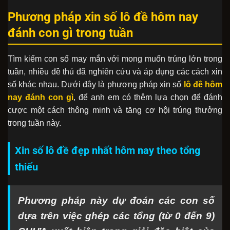
Phương pháp xin số lô đề hôm nay
đánh con gì trong tuần
Tìm kiếm con số may mắn với mong muốn trúng lớn trong
tuần, nhiều đề thủ đã nghiên cứu và áp dụng các cách xin
số khác nhau. Dưới đây là phương pháp xin số
lô đề hôm
nay đánh con gì
, để anh em có thêm lựa chọn để đánh
cược một cách thông minh và tăng cơ hội trúng thưởng
trong tuần này.
Xin số lô đề đẹp nhất hôm nay theo tổng
thiếu
Phương pháp này dự đoán các con số
dựa trên việc ghép các tổng (từ 0 đến 9)