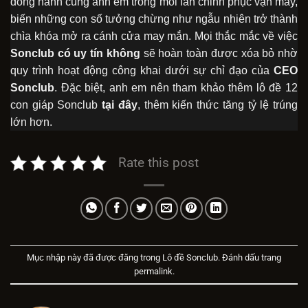
đồng hành cùng anh em trong mỗi lần chinh phục vận may,
biến những con số tưởng chừng như ngẫu nhiên trở thành
chìa khóa mở ra cánh cửa may mắn. Mọi thắc mắc về việc
Sonclub có uy tín không
sẽ hoàn toàn được xóa bỏ nhờ
quy trình hoạt động công khai dưới sự chỉ đạo của
CEO
Sonclub
. Đặc biệt, anh em nên tham khảo thêm lô đề 12
con giáp Sonclub
tại đây
, thêm kiến thức tăng tỷ lệ trúng
lớn hơn.
Rate this post
Mục nhập này đã được đăng trong
Lô đề Sonclub
. Đánh dấu trang
permalink
.