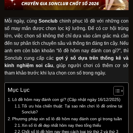
Mỗi ngày, cùng
Sonclub
chinh phục lô đề với những con
số may mắn được chọn lọc kỹ lưỡng. Để có cơ hội trúng
lớn, việc chọn số không thể chỉ dựa vào cảm giác mà cần
đến sự phân tích chuyên sâu và thông tin đáng tin cậy. Nếu
anh em còn băn khoăn “lô đề hôm nay đánh con gì?”, thì
Sonclub cung cấp các
gợi ý số dựa trên thống kê và
kinh nghiệm soi cầu
, giúp người chơi có thêm cơ sở
tham khảo trước khi lựa chọn con số trong ngày.
Mục Lục
Lô đề hôm nay đánh con gì? (Cập nhật ngày 16/12/2025)
Tối ưu hóa chiến thuật: Tại sao nên chơi lô đề online tại
Sonclub?
Phương pháp xin số lô đề hôm nay đánh con gì trong tuần
Xin số lô đề đẹp nhất hôm nay theo tổng thiếu
Chốt số lô đề hôm nay theo cách loại trừ thứ 2 và thứ 3